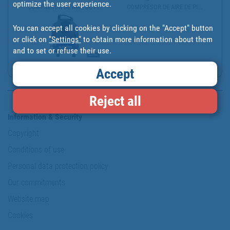
optimize the user experience.
COMPRESOR DE AIRE DE PI...
COMPRESOR DE AIRE DE PI...
You can accept all cookies by clicking on the "Accept" button
or click on
"Settings"
to obtain more information about them
and to set or refuse their use.
1.5 HP PORTABLE COAXIAL...
Accept
Reject all
Information & Security
Copyright
Conditions of use
Personal data protection policy
Our commitments
Website map
Cookies