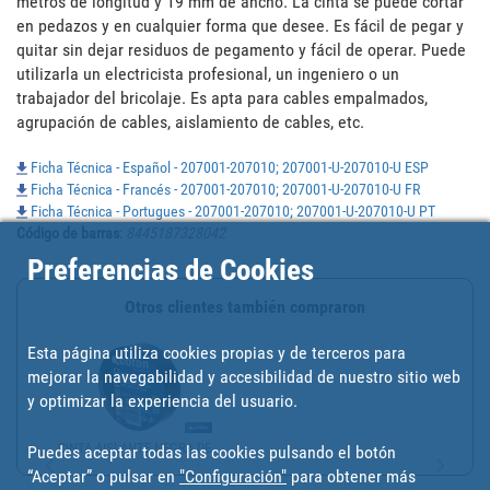
metros de longitud y 19 mm de ancho. La cinta se puede cortar 
en pedazos y en cualquier forma que desee. Es fácil de pegar y 
quitar sin dejar residuos de pegamento y fácil de operar. Puede 
utilizarla un electricista profesional, un ingeniero o un 
trabajador del bricolaje. Es apta para cables empalmados, 
agrupación de cables, aislamiento de cables, etc.
Ficha Técnica - Español - 207001-207010; 207001-U-207010-U ESP
Ficha Técnica - Francés - 207001-207010; 207001-U-207010-U FR
Ficha Técnica - Portugues - 207001-207010; 207001-U-207010-U PT
Código de barras
:
8445187328042
Preferencias de Cookies
Otros clientes también compraron
Esta página utiliza cookies propias y de terceros para
mejorar la navegabilidad y accesibilidad de nuestro sitio web
y optimizar la experiencia del usuario.
CINTA AISLANTE NEGRA DE...
Puedes aceptar todas las cookies pulsando el botón
“Aceptar” o pulsar en
"Configuración"
para obtener más