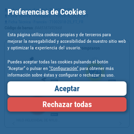
Preferencias de Cookies
Ficha Técnica - Español - 71002018-25_FT
Ficha Técnica - Portugues - 71002018_25_FT_PT
Ficha Técnica - Francés - 71002018-25_FT_FR
Código de barras
:
8445187492668
Esta página utiliza cookies propias y de terceros para
mejorar la navegabilidad y accesibilidad de nuestro sitio web
y optimizar la experiencia del usuario.
Otros clientes también compraron
Puedes aceptar todas las cookies pulsando el botón
“Aceptar” o pulsar en
"Configuración"
para obtener más
información sobre éstas y configurar o rechazar su uso.
Aceptar
DESBROZADORA DE GASOLIN...
HILO REDONDO DE NYLON P...
Rechazar todas
HILO HELICOIDAL DE NYLO...