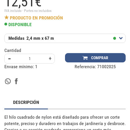
12,
51
€
IVA incluido · Portes no incluidos
PRODUCTO EN PROMOCIÓN
DISPONIBLE
Medidas
2,4 mm x 67 m
Cantidad
-
+
COMPRAR
Envase mínimo:
1
Referencia:
71002025
DESCRIPCIÓN
El hilo cuadrado de nylon está diseñado para ofrecer un corte 
potente, preciso y duradero en trabajos de jardinería y desbroce. 
Gracias a su sección cuadrada, proporciona un corte más 