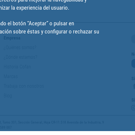
izar la experiencia del usuario.
do el botón “Aceptar” o pulsar en
ción sobre éstas y configurar o rechazar su
Empresa
¿Quiénes somos?
N
¿Dónde estamos?
Historia Cofan
Marcas
S
Trabaja con nosotros
Blog
S
 Tomo 301, Sección General, Hoja CR-11.518 Avenida de la Industria, 9
 589 007