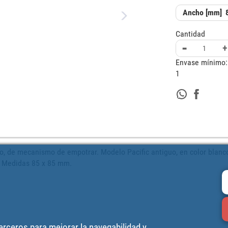
Ancho [mm]
Cantidad
-
+
Envase mínimo:
1
, de mecanismo de empotrar. Modelo Pacific antiguo, en color blanco
. Medidas 85 x 85 mm.
terceros para mejorar la navegabilidad y