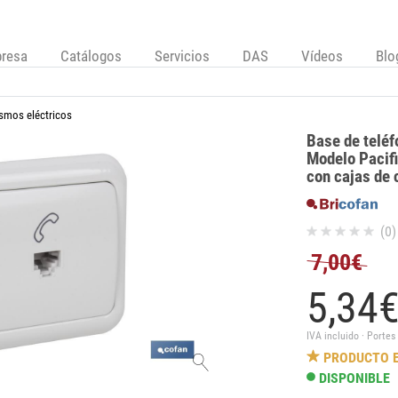
resa
Catálogos
Servicios
DAS
Vídeos
Blo
smos eléctricos
Base de teléf
Modelo Pacifi
con cajas de 
(0)
7,00€
5,
34
IVA incluido · Portes
PRODUCTO 
DISPONIBLE