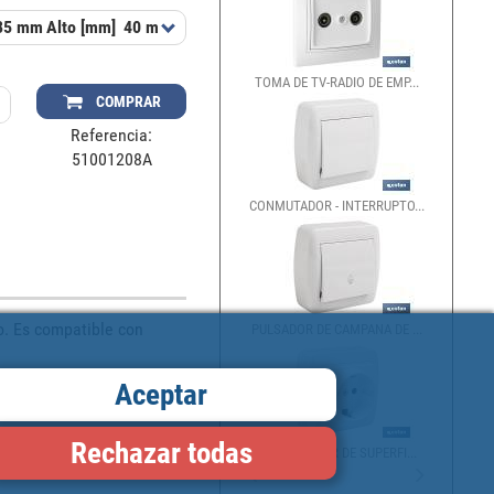
85 mm
Alto [mm]
40 mm
TOMA DE TV-RADIO DE EMP...
COMPRAR
Referencia:
51001208A
CONMUTADOR - INTERRUPTO...
. Es compatible con 
PULSADOR DE CAMPANA DE ...
Aceptar
Rechazar todas
BASE BIPOLAR DE SUPERFI...