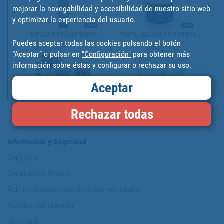
mejorar la navegabilidad y accesibilidad de nuestro sitio web
y optimizar la experiencia del usuario.
LIMPIADOR DE SALPICADER...
PASTA LAVAMANOS CON PAR...
Puedes aceptar todas las cookies pulsando el botón
“Aceptar” o pulsar en
"Configuración"
para obtener más
información sobre éstas y configurar o rechazar su uso.
Aceptar
CARTUCHO DE GRASA DE LI...
SET 2 MASCARILLAS FFP2D...
Rechazar todas
Información y Seguridad
Copyright
Condiciones de uso
Política de protección de datos personales
Nuestro compromiso
Mapa web