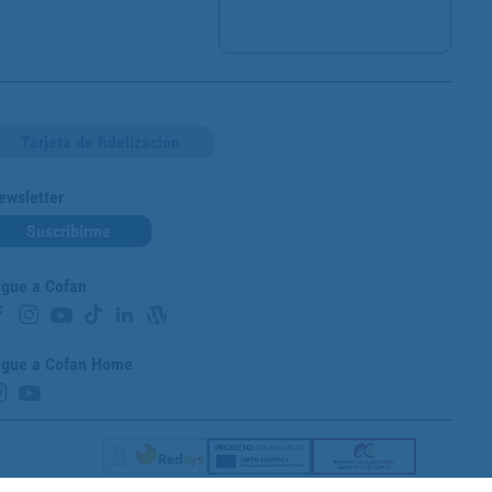
Tarjeta de fidelización
ewsletter
Suscribirme
igue a Cofan
igue a Cofan Home