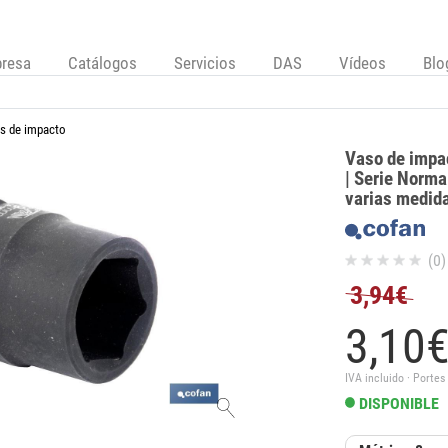
resa
Catálogos
Servicios
DAS
Vídeos
Blo
s de impacto
Vaso de impa
| Serie Norma
varias medid
(0)
3,94€
3,
10
IVA incluido · Portes
DISPONIBLE