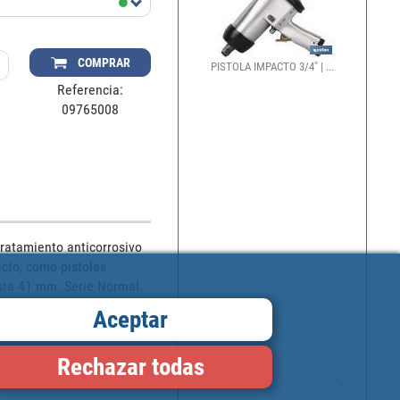
COMPRAR
PISTOLA IMPACTO 3/4" | ...
Referencia:
09765008
atamiento anticorrosivo 
cto, como pistolas 
sta 41 mm. Serie Normal.
Aceptar
Rechazar todas