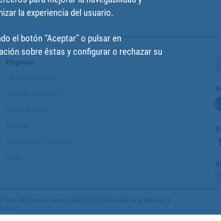
izar la experiencia del usuario.
do el botón “Aceptar” o pulsar en
ción sobre éstas y configurar o rechazar su
Empresa
¿Quiénes somos?
N
¿Dónde estamos?
Historia Cofan
Marcas
S
Trabaja con nosotros
Blog
S
 Tomo 301, Sección General, Hoja CR-11.518 Avenida de la Industria, 9
 589 007