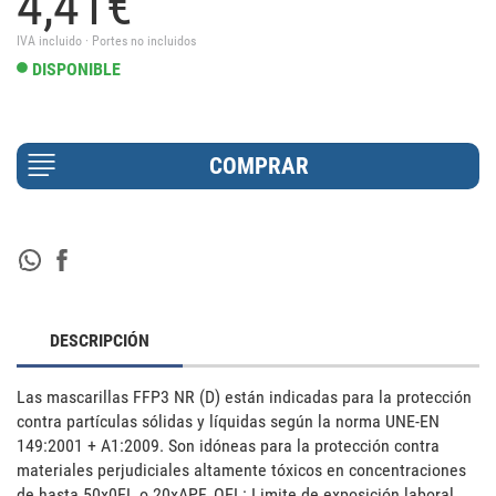
4,
41
€
IVA incluido · Portes no incluidos
DISPONIBLE
DESCRIPCIÓN
Las mascarillas FFP3 NR (D) están indicadas para la protección 
contra partículas sólidas y líquidas según la norma UNE-EN 
149:2001 + A1:2009. Son idóneas para la protección contra 
materiales perjudiciales altamente tóxicos en concentraciones 
de hasta 50x0EL o 20xAPF. OEL: Limite de exposición laboral. 