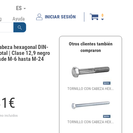
ES
0
INICIAR SESIÓN
g
Ayuda
Otros clientes también
cabeza hexagonal DIN-
compraron
otal | Clase 12,9 negro
esde M-6 hasta M-24
TORNILLO CON CABEZA HEX...
31
€
 no incluidos
TORNILLO CON CABEZA HEX...