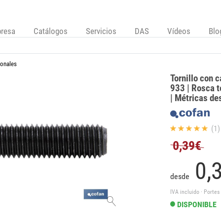
resa
Catálogos
Servicios
DAS
Vídeos
Blo
gonales
Tornillo con 
933 | Rosca t
| Métricas d
(1)
0,39€
0,
desde
IVA incluido · Portes
DISPONIBLE