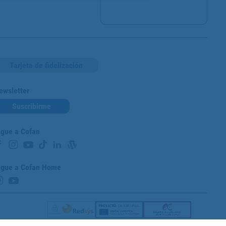
Tarjeta de fidelización
ewsletter
Suscribirme
igue a Cofan
igue a Cofan Home