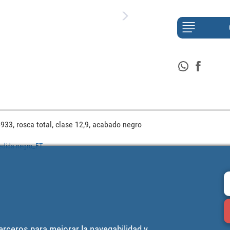
933, rosca total, clase 12,9, acabado negro
edida negro_FT
terceros para mejorar la navegabilidad y