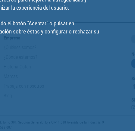
izar la experiencia del usuario.
do el botón “Aceptar” o pulsar en
ción sobre éstas y configurar o rechazar su
Empresa
¿Quiénes somos?
N
¿Dónde estamos?
Historia Cofan
Marcas
S
Trabaja con nosotros
Blog
S
 Tomo 301, Sección General, Hoja CR-11.518 Avenida de la Industria, 9
 589 007