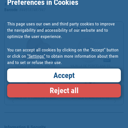
Preferences in Cookies
Technical sheet - Francés - 46003120_FT_FR
Barcode
:
8445187487947
This page uses our own and third party cookies to improve
Other customers also bought
the navigability and accessibility of our website and to
optimize the user experience.
You can accept all cookies by clicking on the "Accept" button
or click on
"Settings"
to obtain more information about them
and to set or refuse their use.
VAJILLA DE PORCELANA ES...
VAJILLA DE PORCELANA ES...
Accept
Reject all
PACK OF 6 TUMBLER GLASS...
24-PIECE STAINLESS-STEE...
Information & Security