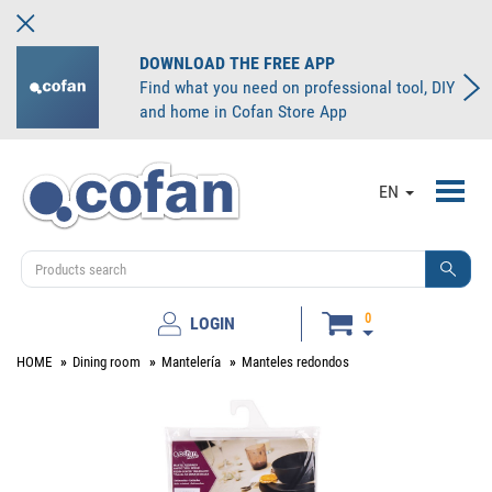
DOWNLOAD THE FREE APP
Find what you need on professional tool, DIY
and home in Cofan Store App
Toggl
EN
navig
0
LOGIN
HOME
Dining room
Mantelería
Manteles redondos