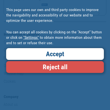
This page uses our own and third party cookies to improve
PACK OF 20 V 4.5 A CHAR...
the navigability and accessibility of our website and to
optimize the user experience.
You can accept all cookies by clicking on the "Accept" button
Information & Security
or click on
"Settings"
to obtain more information about them
Copyright
and to set or refuse their use.
Conditions of use
Accept
Personal data protection policy
Reject all
Our commitments
Website map
Cookies
Company
About us