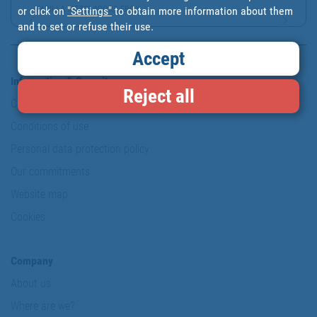
VARILLA MEZCLADORA EPOX...
or click on
"Settings"
to obtain more information about them
and to set or refuse their use.
Accept
Information & Security
Reject all
Copyright
Conditions of use
Personal data protection policy
Our commitments
Website map
Cookies
Company
About us
Where are we?