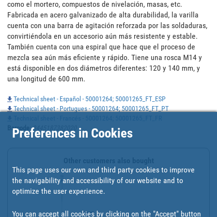
como el mortero, compuestos de nivelación, masas, etc. 
Fabricada en acero galvanizado de alta durabilidad, la varilla 
cuenta con una barra de agitación reforzada por las soldaduras, 
convirtiéndola en un accesorio aún más resistente y estable. 
También cuenta con una espiral que hace que el proceso de 
mezcla sea aún más eficiente y rápido. Tiene una rosca M14 y 
está disponible en dos diámetros diferentes: 120 y 140 mm, y 
una longitud de 600 mm.
Technical sheet - Español - 50001264; 50001265_FT_ESP
Technical sheet - Portugues - 50001264; 50001265_FT_PT
Technical sheet - Francés - 50001264; 50001265_FT_FR
Barcode
:
8445187382020
Preferences in Cookies
Other customers also bought
This page uses our own and third party cookies to improve
the navigability and accessibility of our website and to
optimize the user experience.
You can accept all cookies by clicking on the "Accept" button